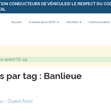
TION CONDUCTEURS DE VÉHICULES! LE RESPECT DU CO
TAL
Accueil
À propos de la SNTF
Activités
Communication
ur ayant l'ID 49
s par tag : Banlieue
u - Oued Aissi