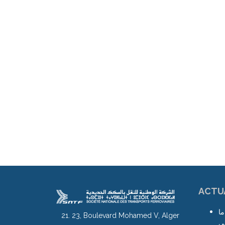
ACTU
ما
21. 23, Boulevard Mohamed V, Alger
لى