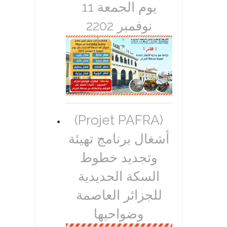
يوم الجمعة 11
نوفمبر 2202
(Projet PAFRA)
أشغال برنامج تهيئة
وتجديد خطوط
السكة الحديدية
للجزائر العاصمة
وضواحيها