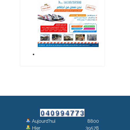
Aujourd'hui
8800
Hier
39578