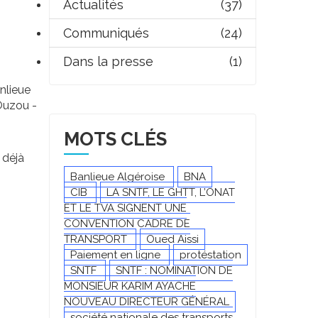
Actualités
(37)
Communiqués
(24)
Dans la presse
(1)
anlieue
 Ouzou -
MOTS CLÉS
 déjà
Banlieue Algéroise
BNA
CIB
LA SNTF, LE GHTT, L’ONAT
ET LE TVA SIGNENT UNE
CONVENTION CADRE DE
TRANSPORT
Oued Aissi
Paiement en ligne
protéstation
SNTF
SNTF : NOMINATION DE
MONSIEUR KARIM AYACHE
NOUVEAU DIRECTEUR GÉNÉRAL
société nationale des transports