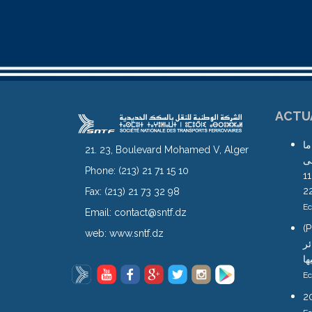
ACTU
ما
21. 23, Boulevard Mohamed V, Alger
لى
Phone:
(213) 21 71 15 10
محطة آغا ابتداء من يوم الجمعة 11
Fax:
(213) 21 73 32 98
Ec
Email:
contact@sntf.dz
(Pro
web:
www.sntf.dz
ئر
ها
Ec