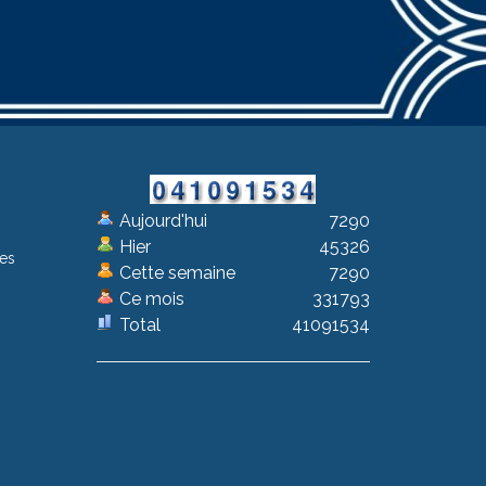
Aujourd'hui
7290
Hier
45326
les
Cette semaine
7290
Ce mois
331793
Total
41091534