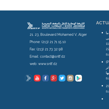
ACTU
ما
21. 23, Boulevard Mohamed V, Alger
لى
Phone:
(213) 21 71 15 10
محطة آغا ابتداء من يوم الجمعة 11
Fax:
(213) 21 73 32 98
Ec
Email:
contact@sntf.dz
(Pro
web:
www.sntf.dz
ئر
ها
Ec
Ec