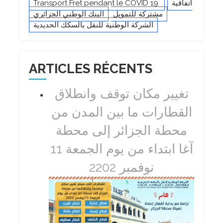
Transport Fret pendant le COVID 19
اتفاقية
مشتركة للتمويل
البنك الوطني الجزائري
الشركة الوطنية للنقل بالسكك الحديدية
ARTICLES RÉCENTS
تغيير مكان توقف وانطلاق
القطارات ما بين المدن من
محطة الجزائر إلى محطة
آغا ابتداء من يوم الجمعة 11
نوفمبر 2202