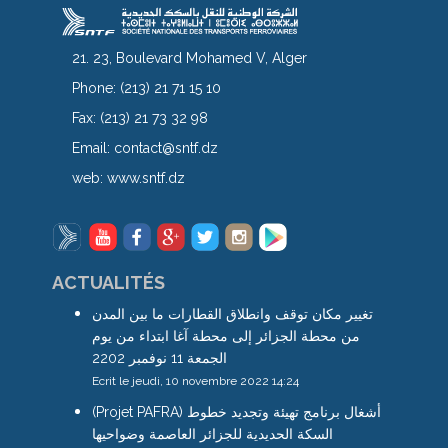
21. 23, Boulevard Mohamed V, Alger
Phone:
(213) 21 71 15 10
Fax:
(213) 21 73 32 98
Email:
contact@sntf.dz
web:
www.sntf.dz
ACTUALITÉS
تغيير مكان توقف وانطلاق القطارات ما بين المدن
من محطة الجزائر إلى محطة آغا ابتداء من يوم
الجمعة 11 نوفمبر 2202
Ecrit le jeudi, 10 novembre 2022 14:24
(Projet PAFRA) أشغال برنامج تهيئة وتجديد خطوط
السكة الحديدية للجزائر العاصمة وضواحيها