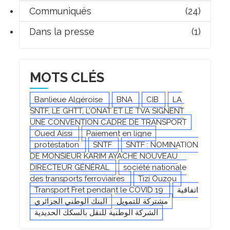
Communiqués
(24)
Dans la presse
(1)
MOTS CLÉS
Banlieue Algéroise
BNA
CIB
LA
SNTF, LE GHTT, L’ONAT ET LE TVA SIGNENT
UNE CONVENTION CADRE DE TRANSPORT
Oued Aissi
Paiement en ligne
protéstation
SNTF
SNTF : NOMINATION
DE MONSIEUR KARIM AYACHE NOUVEAU
DIRECTEUR GÉNÉRAL
société nationale
des transports ferroviaires
Tizi Ouzou
Transport Fret pendant le COVID 19
اتفاقية
مشتركة للتمويل
البنك الوطني الجزائري
الشركة الوطنية للنقل بالسكك الحديدية