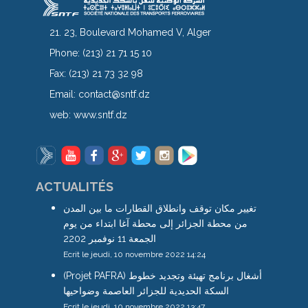
21. 23, Boulevard Mohamed V, Alger
Phone:
(213) 21 71 15 10
Fax:
(213) 21 73 32 98
Email:
contact@sntf.dz
web:
www.sntf.dz
ACTUALITÉS
تغيير مكان توقف وانطلاق القطارات ما بين المدن
من محطة الجزائر إلى محطة آغا ابتداء من يوم
الجمعة 11 نوفمبر 2202
Ecrit le jeudi, 10 novembre 2022 14:24
(Projet PAFRA) أشغال برنامج تهيئة وتجديد خطوط
السكة الحديدية للجزائر العاصمة وضواحيها
Ecrit le jeudi, 10 novembre 2022 13:47