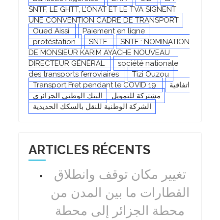
SNTF, LE GHTT, L’ONAT ET LE TVA SIGNENT
UNE CONVENTION CADRE DE TRANSPORT
Oued Aissi
Paiement en ligne
protéstation
SNTF
SNTF : NOMINATION
DE MONSIEUR KARIM AYACHE NOUVEAU
DIRECTEUR GÉNÉRAL
société nationale
des transports ferroviaires
Tizi Ouzou
Transport Fret pendant le COVID 19
اتفاقية
مشتركة للتمويل
البنك الوطني الجزائري
الشركة الوطنية للنقل بالسكك الحديدية
ARTICLES RÉCENTS
تغيير مكان توقف وانطلاق
القطارات ما بين المدن من
محطة الجزائر إلى محطة