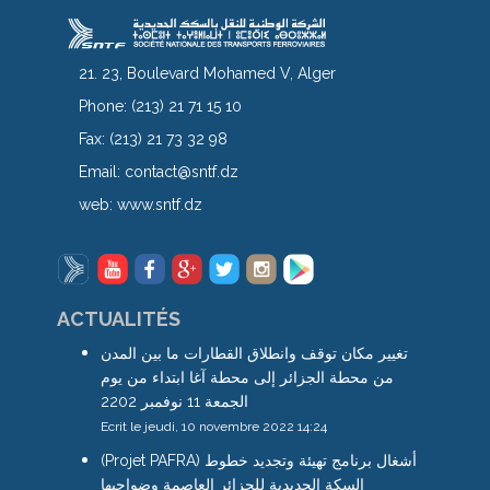
21. 23, Boulevard Mohamed V, Alger
Phone:
(213) 21 71 15 10
Fax:
(213) 21 73 32 98
Email:
contact@sntf.dz
web:
www.sntf.dz
ACTUALITÉS
تغيير مكان توقف وانطلاق القطارات ما بين المدن
من محطة الجزائر إلى محطة آغا ابتداء من يوم
الجمعة 11 نوفمبر 2202
Ecrit le jeudi, 10 novembre 2022 14:24
(Projet PAFRA) أشغال برنامج تهيئة وتجديد خطوط
السكة الحديدية للجزائر العاصمة وضواحيها