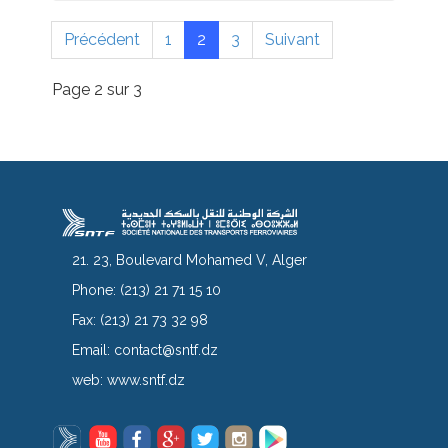
Précédent
1
2
3
Suivant
Page 2 sur 3
21. 23, Boulevard Mohamed V, Alger
Phone:
(213) 21 71 15 10
Fax:
(213) 21 73 32 98
Email:
contact@sntf.dz
web:
www.sntf.dz