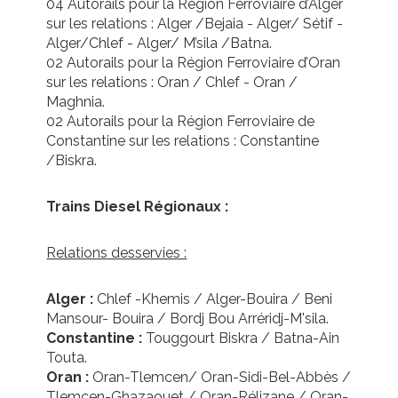
04 Autorails pour la Région Ferroviaire d’Alger
sur les relations : Alger /Bejaia - Alger/ Sétif -
Alger/Chlef - Alger/ M’sila /Batna.
02 Autorails pour la Région Ferroviaire d’Oran
sur les relations : Oran / Chlef - Oran /
Maghnia.
02 Autorails pour la Région Ferroviaire de
Constantine sur les relations : Constantine
/Biskra.
Trains Diesel Régionaux :
Relations desservies :
Alger :
Chlef -Khemis / Alger-Bouira / Beni
Mansour- Bouira / Bordj Bou Arréridj-M'sila.
Constantine :
Touggourt Biskra / Batna-Ain
Touta.
Oran :
Oran-Tlemcen/ Oran-Sidi-Bel-Abbès /
Tlemcen-Ghazaouet / Oran-Rélizane / Oran-