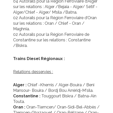
04 Autorails pour la Région Ferroviaire d’Alger
sur les relations : Alger /Bejaia - Alger/ Sétif -
Alger/Chlef - Alger/ M’sila /Batna.
02 Autorails pour la Région Ferroviaire d’Oran
sur les relations : Oran / Chlef - Oran /
Maghnia.
02 Autorails pour la Région Ferroviaire de
Constantine sur les relations : Constantine
/Biskra.
Trains Diesel Régionaux :
Relations desservies :
Alger :
Chlef -Khemis / Alger-Bouira / Beni
Mansour- Bouira / Bordj Bou Arréridj-M'sila.
Constantine :
Touggourt Biskra / Batna-Ain
Touta.
Oran :
Oran-Tlemcen/ Oran-Sidi-Bel-Abbès /
Tlemcen-Ghazaouet / Oran-Rélizane / Oran-