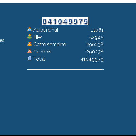
Aujourd'hui
11061
Hier
52945
les
Cette semaine
290238
Ce mois
290238
Total
41049979