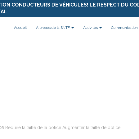
TION CONDUCTEURS DE VÉHICULES! LE RESPECT DU CO
TAL
Accueil
À propos de la SNTF
Activités
Communication
ce
Réduire la taille de la police
Augmenter la taille de police