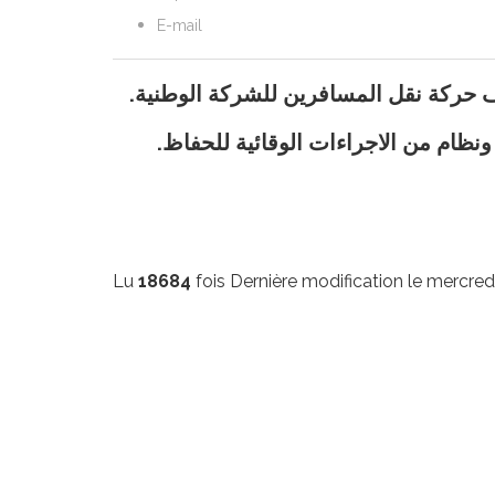
E-mail
.خلافا لما تم تداوله من طرف بعض وسائل الاعلام وصفحات مواقع التواصل الاجتماعي ، فان استئناف حركة نقل المسافرين للشركة الوطنية
.وبالنسبة للشركة الوطنية للنقل بالسكك الحديدية فهي منشغلة حاليا في تحضير برنامج واسع للنقل ونظام من الاجراءات الوقائية للحفاظ
Lu
18684
fois
Dernière modification le mercredi