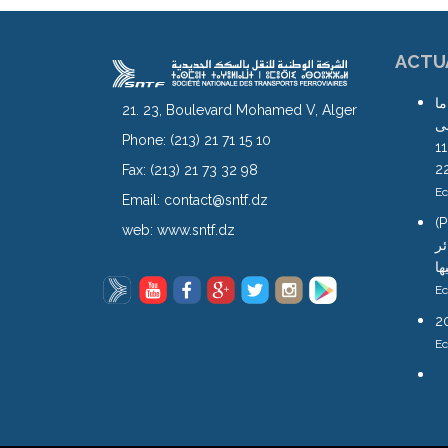
ACTU
ما
21. 23, Boulevard Mohamed V, Alger
لى
Phone:
(213) 21 71 15 10
محطة آغا ابتداء من يوم الجمعة 11
Fax:
(213) 21 73 32 98
Ec
Email:
contact@sntf.dz
(Pro
web:
www.sntf.dz
ئر
ها
Ec
Ec