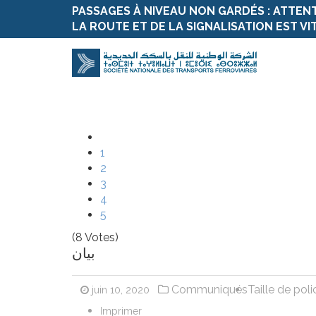
PASSAGES À NIVEAU NON GARDÉS : ATTEN
LA ROUTE ET DE LA SIGNALISATION EST VI
1
2
3
4
5
(8 Votes)
بيان
Communiqués
Taille de poli
juin 10, 2020
Imprimer