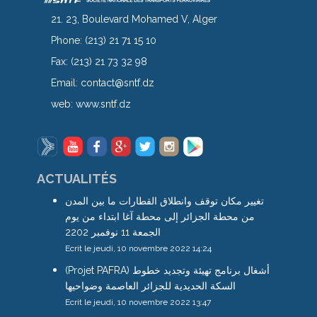
21. 23, Boulevard Mohamed V, Alger
Phone:
(213) 21 71 15 10
Fax:
(213) 21 73 32 98
Email:
contact@sntf.dz
web:
www.sntf.dz
ACTUALITÉS
تغيير مكان توقف وانطلاق القطارات ما بين المدن
من محطة الجزائر إلى محطة آغا ابتداء من يوم
الجمعة 11 نوفمبر 2202
Ecrit le jeudi, 10 novembre 2022 14:24
(Projet PAFRA) أشغال برنامج تهيئة وتجديد خطوط
السكة الحديدية للجزائر العاصمة وضواحيها
Ecrit le jeudi, 10 novembre 2022 13:47