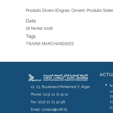
Produits Divers (Engrais, Ciment, Produits Sidéru
Date
18 février 2018
Tags
TRAINS MARCHANDISES
ACTU
ما
21. 23, Boulevard Mohamed V, Alger
لى
Phone:
(213) 21 71 15 10
محطة آغا ابتداء من يوم الجمعة 11
Fax:
(213) 21 73 32 98
Ec
Email:
contact@sntf.dz