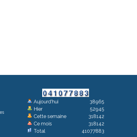
Aujourd'hui
38965
Hier
52945
les
Cette semaine
318142
Ce mois
318142
Total
41077883